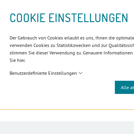
D
Zum
Zur
Zur
Zum
Zum
Zur
Zur
Zur
Zum
Topnavigation
Landeszahnärztekammern
Sprache:
D
I
Inhalt
Zahnärzt:innensuche
Notdienstsuche
Hauptmenü
Untermenü
Topnavigation
Metanavigation
Positionsnavigation
Footer-
COOKIE EINSTELLUNGEN
R
(Accesskey:
(Accesskey:
(Accesskey:
(Accesskey:
(Accesskey:
(Landeszahnärztekammern,
(Accesskey:
(Accesskey:
Menü
E
0)
8)
9)
1)
2)
Suche)
4)
5)
(Accesskey:
K
(Accesskey:
6)
T
Der Gebrauch von Cookies erlaubt es uns, Ihnen die optimale
Positionsnavigation
3)
E
Kärnten
Assistenz
Approbier
verwenden Cookies zu Statistikzwecken und zur Qualitätssich
L
stimmen Sie dieser Verwendung zu. Genauere Informationen
I
Sie hier.
N
APPROBIERTE 
K
Benutzerdefinierte Einstellungen
S
Alle a
Approbierte Veranstaltungen PAss
Approbierte Veranstaltungen ZAss