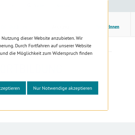
E
/
EN
Suche
Kontrast
H
M
ZahnärztInnen
Assistenz
PatientInnen
 Nutzung dieser Website anzubieten. Wir
te Fortbildung
erung. Durch Fortfahren auf unserer Website
 und die Möglichkeit zum Widerspruch finden
FORTBILDUNG
kzeptieren
Nur Notwendige akzeptieren