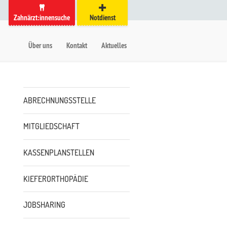
Zahnärzt:innensuche
Notdienst
auptmenü
etanavigation
Über uns
Kontakt
Aktuelles
Untermenü
ABRECHNUNGSSTELLE
MITGLIEDSCHAFT
KASSENPLANSTELLEN
KIEFERORTHOPÄDIE
JOBSHARING