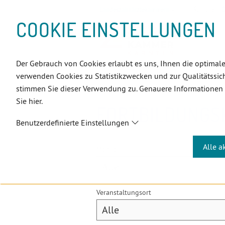
D
Zum
Zur
Zur
Zum
Zum
Zur
Zur
Zur
Zum
Topnavigation
Landeszahnärztekammern
Sprache:
D
I
Inhalt
Zahnärzt:innensuche
Notdienstsuche
Hauptmenü
Untermenü
Topnavigation
Metanavigation
Positionsnavigation
Footer-
COOKIE EINSTELLUNGEN
R
(Accesskey:
(Accesskey:
(Accesskey:
(Accesskey:
(Accesskey:
(Landeszahnärztekammern,
(Accesskey:
(Accesskey:
Menü
E
0)
8)
9)
1)
2)
Suche)
4)
5)
(Accesskey:
K
(Accesskey:
6)
T
Der Gebrauch von Cookies erlaubt es uns, Ihnen die optimale
Positionsnavigation
3)
E
Kärnten
ZahnärztInnen
Fort
verwenden Cookies zu Statistikzwecken und zur Qualitätssich
L
stimmen Sie dieser Verwendung zu. Genauere Informationen
I
Sie hier.
N
FORTBILDUNGS
K
Benutzerdefinierte Einstellungen
S
Alle a
Monat
Veranstaltungsort