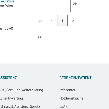
selgebiss
36
ere, Wien
<<
<
1
>
samt 340
>>
ASSISTENZ
PATIENTIN/PATIENT
Aus-, Fort- und Weiterbildung
Infocenter
Kollektivvertrag
Notdienstsuche
Zahnärztl. Assistenz-Gesetz
LZÄK