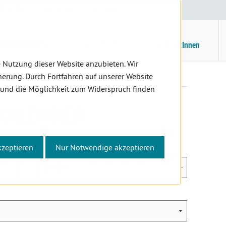
E
/
EN
Suche
Kontrast
H
M
ZahnärztInnen
Assistenz
PatientInnen
 Nutzung dieser Website anzubieten. Wir
bildung
Fortbildungskalender
erung. Durch Fortfahren auf unserer Website
 und die Möglichkeit zum Widerspruch finden
KALENDER
kzeptieren
Nur Notwendige akzeptieren
Jahr