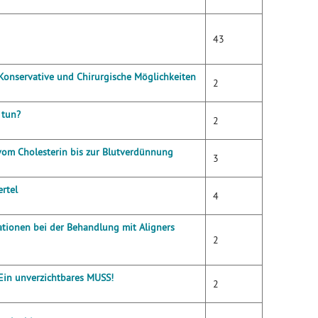
43
 Konservative und Chirurgische Möglichkeiten
2
 tun?
2
vom Cholesterin bis zur Blutverdünnung
3
rtel
4
ationen bei der Behandlung mit Aligners
2
 Ein unverzichtbares MUSS!
2