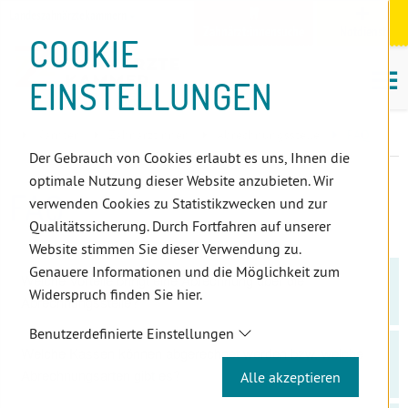
D
Zum
Zur
Zur
Zum
Zum
Zur
Zur
Zur
Zum
Topnavigation
Landeszahnärztekammern
I
Zahnärzt:innensuche
Notdienst
Inhalt
Zahnärzt:innensuche
Notdienstsuche
Hauptmenü
Untermenü
Topnavigation
Metanavigation
Positionsnavigation
Footer-
COOKIE
Hauptmenü
Metanavigation
R
(Accesskey:
(Accesskey:
(Accesskey:
(Accesskey:
(Accesskey:
(Landeszahnärztekammern,
(Accesskey:
(Accesskey:
Menü
E
M
0)
8)
9)
1)
2)
Suche)
4)
5)
(Accesskey:
EINSTELLUNGEN
K
ö
(Accesskey:
6)
T
Positionsnavigation
3)
E
Kärnten
ZahnärztInnen
Abrechnungsstelle
FAQ
L
Der Gebrauch von Cookies erlaubt es uns, Ihnen die
I
optimale Nutzung dieser Website anzubieten. Wir
N
FAQ
verwenden Cookies zu Statistikzwecken und zur
K
Qualitätssicherung. Durch Fortfahren auf unserer
S
Website stimmen Sie dieser Verwendung zu.
Genauere Informationen und die Möglichkeit zum
Welche Vorteile bringt eine Abrechnung über die
Widerspruch finden Sie hier.
Abrechnungsstelle?
Benutzerdefinierte Einstellungen
Welche Kassen können abgerechnet werden bzw. welche
Abrechnungsarten gibt es?
Alle akzeptieren