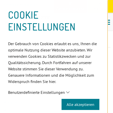
D
Zum
Zur
Zur
Zum
Zum
Zur
Zur
Zur
Zum
Topnavigation
Landeszahnärztekammern
I
Zahnärzt:innensuche
Notdienst
Inhalt
Zahnärzt:innensuche
Notdienstsuche
Hauptmenü
Untermenü
Topnavigation
Metanavigation
Positionsnavigation
Footer-
COOKIE
Hauptmenü
Metanavigation
R
(Accesskey:
(Accesskey:
(Accesskey:
(Accesskey:
(Accesskey:
(Landeszahnärztekammern,
(Accesskey:
(Accesskey:
Menü
E
M
0)
8)
9)
1)
2)
Suche)
4)
5)
(Accesskey:
EINSTELLUNGEN
K
ö
(Accesskey:
6)
T
Positionsnavigation
3)
E
Kärnten
ZahnärztInnen
Infocenter
L
Ausbildung im Ausland
Sprachprüfung
Der Gebrauch von Cookies erlaubt es uns, Ihnen die
I
optimale Nutzung dieser Website anzubieten. Wir
N
verwenden Cookies zu Statistikzwecken und zur
SPRACHPRÜFUNG
K
Qualitätssicherung. Durch Fortfahren auf unserer
S
Website stimmen Sie dieser Verwendung zu.
Genauere Informationen und die Möglichkeit zum
Hier erhalten Sie das Anmeldeformular und weiterführende
Widerspruch finden Sie hier.
Informationen zur "Sprachprüfung Deutsch der
Österreichischen Zahnärztekammer".
Benutzerdefinierte Einstellungen
Anmeldeformular
Alle akzeptieren
Prüfungsablauf